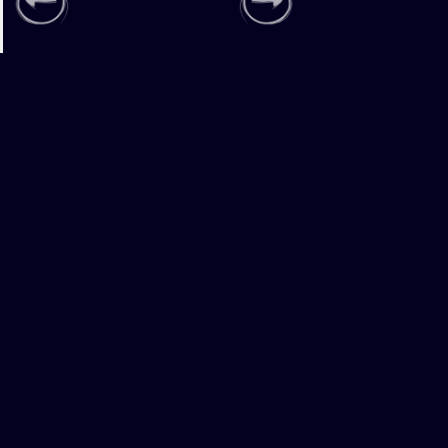
Adresse
Direktkontakt
Shape Media AG
Grabenstrasse 7a
info@shapemedia.ch
6340 Baar / Zug
+41 78 874 11 01
Schweiz
Route zeigen
Informationen
Start
Datenschutz
Pocket Universe
Impressum
CX News Lab