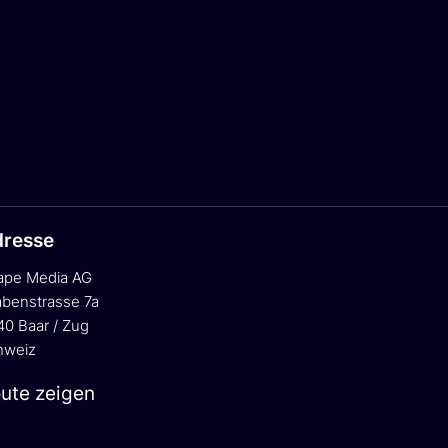
resse
ape Media AG
abenstrasse 7a
40 Baar / Zug
hweiz
ute zeigen