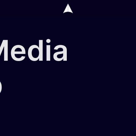
Media
p