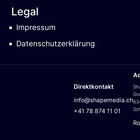
Legal
Impressum
Datenschutzerklärung
Ad
Direktkontakt
Sh
Gr
info@shapemedia.ch
63
Sc
+41 78 874 11 01
Ro